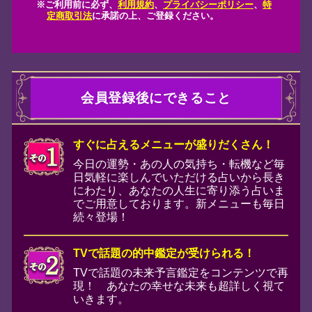
！ あなたの幸せな未来も超詳しく視て
きます。
中女王が、あの人の見えない本音も徹底
に暴きます！
音の裏まで見抜いて、意中のあの人の気
ちも、二人の恋の結末も視えたことその
まお伝えします！
会翌月には有料メニューが0円に！
象の3つの特別鑑定メニューの中から予
したメニュー1つ、翌月に無料でご覧い
だけます。さらにラインナップは毎月変
るので見逃し厳禁です！
お支払い方法を選択する
王・橘冬花◆恋の運命予言
は株式会社メ
供する月額330円(税込)の有料サービ