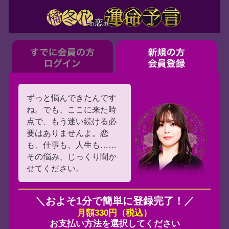
んできたんです
、ここに来た時
う迷い続ける必
ませんよ。恋
も、人生も……
、じっくり聞か
さい。
そ1分で簡単に登録完了！／
月額330円（税込）
払い方法を選択してください