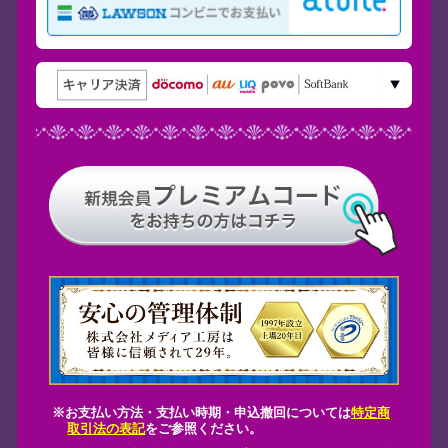
法・支払い時期・申込撤回については
特定商
表記
をご参照ください。
必ず、
利用規約
、
プライバシーポリシー
、
特
法
に承諾の上、ご登録ください。
会員登録後にできること
ぐに占えるメニューが盛りだくさん！
日の運勢・あの人の気持ち・転機など毎
気軽に楽しんでいただける占いから長き
わたり、あなたの人生に寄り添う占いま
ご用意しております。新メニューも毎日
々登場！
Vで話題の的中鑑定が受けられる！
Vで話題の未来予言鑑定をコンテンツで再