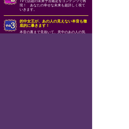
TVで話題の未来予言鑑定をコンテンツで再
現！ あなたの幸せな未来も超詳しく視て
いきます。
的中女王が、あの人の見えない本音も徹
底的に暴きます！
本音の裏まで見抜いて、意中のあの人の気
持ちも、二人の恋の結末も視えたことその
ままお伝えします！
入会翌月には有料メニューが0円に！
対象の3つの特別鑑定メニューの中から予約
したメニュー1つ、翌月に無料でご覧いただ
けます。さらにラインナップは毎月変わる
ので見逃し厳禁です！
お支払い方法を選択する
橘冬花◆恋の運命予言
は株式会社メディア工房が提供す
る月額330円(税込)の有料サービスです。
利用規約