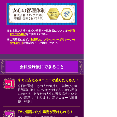
※お支払い方法・支払い時期・申込撤回については
特定商
取引法の表記
をご参照ください。
※ご利用前に必ず、
利用規約
、
プライバシーポリシー
、
特
定商取引法
に承諾の上、ご登録ください。
会員登録後にできること
すぐに占えるメニューが盛りだくさん！
今日の運勢・あの人の気持ち・転機など毎
日気軽に楽しんでいただける占いから長き
にわたり、あなたの人生に寄り添う占いま
でご用意しております。新メニューも毎日
続々登場！
TVで話題の的中鑑定が受けられる！