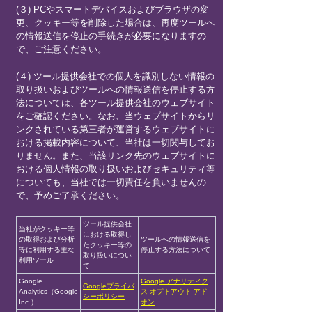
(３) PCやスマートデバイスおよびブラウザの変
更、クッキー等を削除した場合は、再度ツールへ
の情報送信を停止の手続きが必要になりますの
で、ご注意ください。
(４) ツール提供会社での個人を識別しない情報の
取り扱いおよびツールへの情報送信を停止する方
法については、各ツール提供会社のウェブサイト
をご確認ください。なお、当ウェブサイトからリ
ンクされている第三者が運営するウェブサイトに
おける掲載内容について、当社は一切関与してお
りません。また、当該リンク先のウェブサイトに
おける個人情報の取り扱いおよびセキュリティ等
についても、当社では一切責任を負いませんの
で、予めご了承ください。
ツール提供会社
当社がクッキー等
における取得し
の取得および分析
ツールへの情報送信を
たクッキー等の
等に利用する主な
停止する方法について
取り扱いについ
利用ツール
て
Google
Google アナリティク
Googleプライバ
Analytics（Google
ス オプトアウト アド
シーポリシー
Inc.）
オン