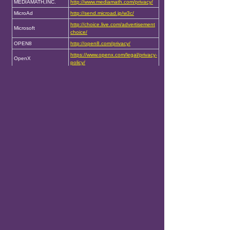
MEDIAMATH,INC.
http://www.mediamath.com/privacy/
MicroAd
http://send.microad.jp/w3c/
http://choice.live.com/advertisement
Microsoft
choice/
OPEN8
http://open8.com/privacy/
https://www.openx.com/legal/privacy-
OpenX
policy/
https://www.outbrain.com/legal/priva
Outbrain
cy#privacy-policy
https://www.popin.cc/home/privacy.ht
popIn
ml
https://www.pubmatic.co.jp/legal/pub
PubMatic
matic-opt-out-jp/
https://www.rtbhouse.com/optout-pa
RTBHousePte.Ltd.
ge/
Supership
https://supership.jp/optout/
https://supership.jp/privacy/
scaleout
https://supership.jp/optout/
http://www.sizmek.com/privacy-polic
y/
Sizmek
https://www.sizmek.com/privacy-polic
y/optedout/#options
https://speee.jp/privacy/
Speee（UZOU）