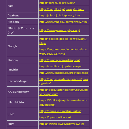
https://corp.fluct.jp/privacy/
fluct
https://corp.fluct.jp/privacy/optout/
freakout
http://js.fout.jp/info/privacy.html
Fringe81
http://www.fringe81.com/privacy.html
GMOアドマーケティ
https://www.gmo-am.jp/privacy/
ング
https://policies.google.com/privacy?
hl=ja
Google
https://support.google.com/ads/ans
wer/2662922?hl=ja
Gunosy
https://gunosy.com/ads/optout
http://i-mobile.co.jp/privacy.aspx
i-mobile
http://www.i-mobile.co.jp/optout.aspx
https://corp.intimatemerger.com/priva
IntimateMerger
cypolicy/
https://docs.kaizenplatform.net/ja/pri
KAIZENplatform
vacy/opt_out/
https://liftoff.io/ja/opt-interest-based-
LiftoffMobile
advertising/
https://terms.line.me/line_rules/
LINE
https://optout.tr.line.me/
logly
https://www.logly.co.jp/privacy.html