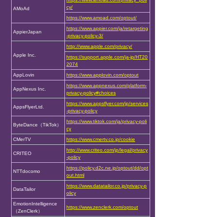
cy/
AMoAd
https://www.amoad.com/optout/
https://www.appier.com/ja/retargeting
AppierJapan
-privacy-policy-3/
http://www.apple.com/privacy/
Apple Inc.
https://support.apple.com/ja-jp/HT20
2074
AppLovin
https://www.applovin.com/optout
https://www.appnexus.com/platform-
AppNexus Inc.
privacy-policy#choices
https://www.appsflyer.com/jp/services
AppsFlyerLtd.
-privacy-policy
https://www.tiktok.com/ja/privacy-poli
ByteDance（TikTok）
cy
CMerTV
https://www.cmertv.co.jp/cookie
http://www.criteo.com/jp/legal/privacy
CRITEO
-policy
https://policy.d2c.ne.jp/optout/dd/opt
NTTdocomo
out.html
https://www.datatailor.co.jp/privacy-p
DataTailor
olicy
EmotionIntelligence
https://www.zenclerk.com/optout
（ZenClerk）