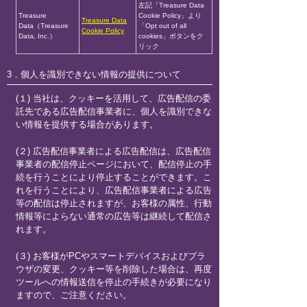
左記「Treasure Data
Treasure
Cookie Policy」より
Treasure Data
Data（Treasure
「Opt out of all
Cookie Policy
Data, Inc.）
cookies」ボタンをク
リック
3．個人を識別できない情報の提供について
(１) 当社は、クッキーを活用して、広告配信の委
託先である広告配信事業者に、個人を識別できな
い情報を提供する場合があります。
(２) 広告配信事業者による広告配信は、広告配信
事業者の配信停止ページにおいて、配信停止の手
続を行うことにより停止することができます。こ
れを行うことにより、広告配信事業者による広告
等の配信は停止されますが、お客様の属性、行動
情報等によらない通常の広告等は継続して配信さ
れます。
(３) お客様がPCやスマートデバイスおよびブラ
ウザの変更、クッキー等を削除した場合は、再度
ツールへの情報送信を停止の手続きが必要になり
ますので、ご注意ください。