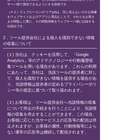
サーバ側で識別できるようにする技術です。
（※２）ウェブビーコン(クリアgif)は、目に見えない小さな画像
をウェブサイトおよびアプリに埋込むことで、それらをお客さ
まが閲覧した際に、その閲覧情報をウェブサーバ側に記録する
仕組みです。
2．ツール提供会社による個人を識別できない情報
の収集について
(１) 当社は、クッキーを活用して、「Google
Analytics」等のアドテクノロジーや行動履歴収
集ツールを用いる場合があります。これらの利用
にあたって、当社は、当該ツールの提供者に対し
て、個人を識別できない情報を提供する場合があ
り、当該情報は提供者の定めるプライバシーポリ
シー等の規定に基づいて取り扱われます。
(２) お客様は、ツール提供会社へ当該情報の収集
について停止の手続きを行うことにより、当該情
報の収集を停止することができます。この場合、
お客様に応じた当サービス上の広告等の配信は停
止されますが、お客様の属性、行動情報等によら
ない通常の広告等は継続して配信されます。