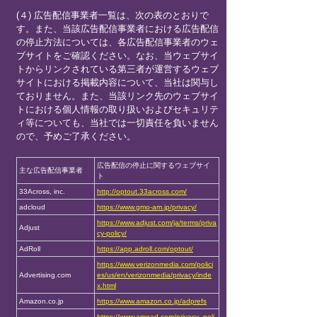
(４) 広告配信事業者一覧は、次の表のとおりで
す。また、当該広告配信事業者における広告配信
の停止方法については、各広告配信事業者のウェ
ブサイトをご確認ください。なお、当ウェブサイ
トからリンクされている第三者が運営するウェブ
サイトにおける掲載内容について、当社は関与し
ておりません。また、当該リンク先のウェブサイ
トにおける個人情報の取り扱いおよびセキュリテ
ィ等についても、当社では一切責任を負いません
ので、予めご了承ください。
広告配信の停止に関するウェブサイ
主な広告配信事業者
ト
33Across, inc.
http://optout.33across.com/
adcloud
https://www.gmo-am.jp/privacy/
https://www.adjust.com/ja/terms/priva
Adjust
cy-policy/
AdRoll
https://app.adroll.com/optout/
https://www.verizonmedia.com/polici
Advertising.com
es/us/en/verizonmedia/privacy/inde
x.html
Amazon.co.jp
https://www.amazon.co.jp/adprefs
https://www.amoad.com/privacy_poli