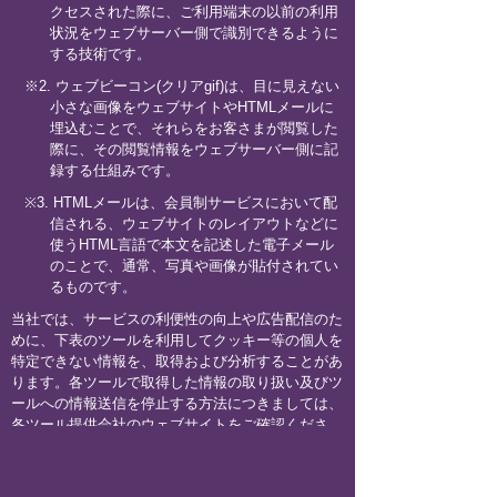
クセスされた際に、ご利用端末の以前の利用
状況をウェブサーバー側で識別できるように
する技術です。
※2. ウェブビーコン(クリアgif)は、目に見えない
小さな画像をウェブサイトやHTMLメールに
埋込むことで、それらをお客さまが閲覧した
際に、その閲覧情報をウェブサーバー側に記
録する仕組みです。
※3. HTMLメールは、会員制サービスにおいて配
信される、ウェブサイトのレイアウトなどに
使うHTML言語で本文を記述した電子メール
のことで、通常、写真や画像が貼付されてい
るものです。
当社では、サービスの利便性の向上や広告配信のた
めに、下表のツールを利用してクッキー等の個人を
特定できない情報を、取得および分析することがあ
ります。各ツールで取得した情報の取り扱い及びツ
ールへの情報送信を停止する方法につきましては、
各ツール提供会社のウェブサイトをご確認くださ
い。