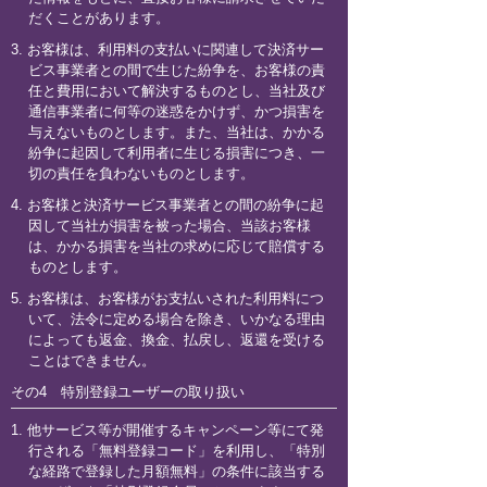
だくことがあります。
3. お客様は、利用料の支払いに関連して決済サー
ビス事業者との間で生じた紛争を、お客様の責
任と費用において解決するものとし、当社及び
通信事業者に何等の迷惑をかけず、かつ損害を
与えないものとします。また、当社は、かかる
紛争に起因して利用者に生じる損害につき、一
切の責任を負わないものとします。
4. お客様と決済サービス事業者との間の紛争に起
因して当社が損害を被った場合、当該お客様
は、かかる損害を当社の求めに応じて賠償する
ものとします。
5. お客様は、お客様がお支払いされた利用料につ
いて、法令に定める場合を除き、いかなる理由
によっても返金、換金、払戻し、返還を受ける
ことはできません。
その4 特別登録ユーザーの取り扱い
1. 他サービス等が開催するキャンペーン等にて発
行される「無料登録コード」を利用し、「特別
な経路で登録した月額無料」の条件に該当する