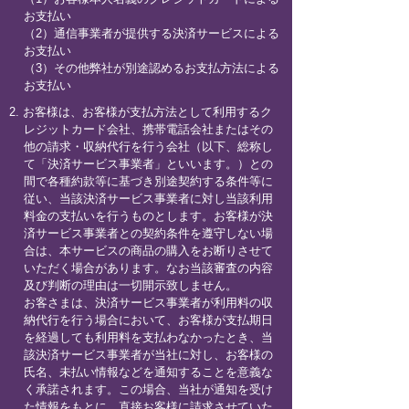
お支払い
（2）通信事業者が提供する決済サービスによる
お支払い
（3）その他弊社が別途認めるお支払方法による
お支払い
2. お客様は、お客様が支払方法として利用するク
レジットカード会社、携帯電話会社またはその
他の請求・収納代行を行う会社（以下、総称し
て「決済サービス事業者」といいます。）との
間で各種約款等に基づき別途契約する条件等に
従い、当該決済サービス事業者に対し当該利用
料金の支払いを行うものとします。お客様が決
済サービス事業者との契約条件を遵守しない場
合は、本サービスの商品の購入をお断りさせて
いただく場合があります。なお当該審査の内容
及び判断の理由は一切開示致しません。
お客さまは、決済サービス事業者が利用料の収
納代行を行う場合において、お客様が支払期日
を経過しても利用料を支払わなかったとき、当
該決済サービス事業者が当社に対し、お客様の
氏名、未払い情報などを通知することを意義な
く承諾されます。この場合、当社が通知を受け
た情報をもとに、直接お客様に請求させていた