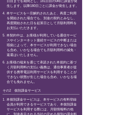
日目までを期間とし、181日目の0時に課金が発
生します。以降180日ごとに課金が発生します。
4. 本サービスを一旦解約されたあと、再度ご利用
を開始された場合でも、別途の契約とみなし、
再度開始された日を起算日として月額利用料を
お支払いただきます。
5. 本契約中は、お客様が利用している通信サービ
スやインターネット接続サービスの中断または
瑕疵によって、本サービスが利用できない場合
も含め、いかなる場合でも月額利用料の減免・
返還はいたしません。
6. お客様の端末を通じて承諾された本規約に基づ
く月額利用料の支払い義務は、通信事業者が提
供する携帯電話利用サービスを利用することが
できない状態が生じた場合も含め、いかなる場
合でも免れません。
その2 個別課金サービス
1. 本個別課金サービスは、本サービスの有料登録
会員が利用できるサービスであり、本個別課金
サービスを利用する際には、月額情報料の他
に、別途表示される当社の定める個別の課金料