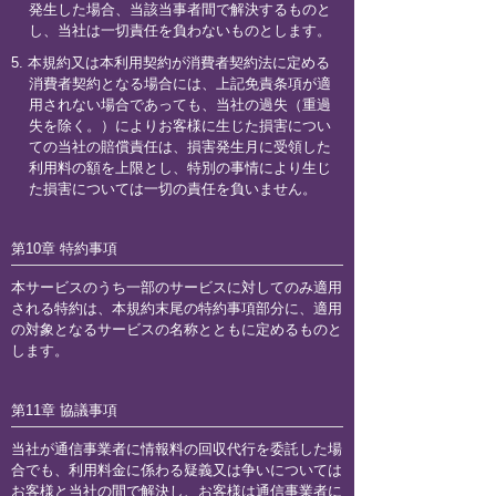
発生した場合、当該当事者間で解決するものと
し、当社は一切責任を負わないものとします。
5. 本規約又は本利用契約が消費者契約法に定める
消費者契約となる場合には、上記免責条項が適
用されない場合であっても、当社の過失（重過
失を除く。）によりお客様に生じた損害につい
ての当社の賠償責任は、損害発生月に受領した
利用料の額を上限とし、特別の事情により生じ
た損害については一切の責任を負いません。
第10章 特約事項
本サービスのうち一部のサービスに対してのみ適用
される特約は、本規約末尾の特約事項部分に、適用
の対象となるサービスの名称とともに定めるものと
します。
第11章 協議事項
当社が通信事業者に情報料の回収代行を委託した場
合でも、利用料金に係わる疑義又は争いについては
お客様と当社の間で解決し、お客様は通信事業者に