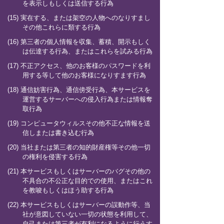
を表示しもしくは送信する行為
(15) 実在する、または架空の人物へのなりすまし
その他これらに類する行為
(16) 第三者の個人情報を収集、蓄積、開示もしく
は伝達する行為、またはこれらを試みる行為
(17) 不正アクセス、他のお客様のパスワードを利
用する等して他のお客様になりすます行為
(18) 通信妨害行為、通信傍受行為、本サービスを
運営するサーバーへの侵入行為または情報奪
取行為
(19) コンピュータウィルスその他不正な情報を送
信しまたは書き込む行為
(20) 当社または第三者の知的財産権等その他一切
の権利を侵害する行為
(21) 本サービスもしくはサーバーのバグその他の
不具合の不公正な目的での使用、またはこれ
を教唆もしくはほう助する行為
(22) 本サービスもしくはサーバーの誤動作等、当
社が意図していない一切の状態を利用して、
自己または第三者が有利になるように行うす