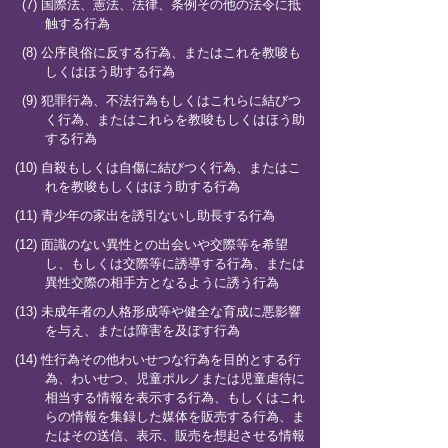
(7) 国際法、憲法、法律、条例その他の法令に抵
触する行為
(8) 公序良俗に反する行為、またはこれを教唆も
しくはほう助する行為
(9) 犯罪行為、不法行為もしくはこれらに結びつ
く行為、またはこれらを教唆もしくはほう助
する行為
(10) 自殺もしくは自傷に結びつく行為、またはこ
れを教唆もしくはほう助する行為
(11) 青少年の家出を誘引ないし助長する行為
(12) 面識のない異性との出会いや交際等を希望
し、もしくは交際等に誘導する行為、または
異性交際の相手方となるように誘う行為
(13) 未成年者の人格形成等や健全な育成に悪影響
を与え、または障害を及ぼす行為
(14) 性行為その他わいせつな行為を目的とする行
為、わいせつ、児童ポルノまたは児童虐待に
相当する情報を表示する行為、もしくはこれ
らの情報を集録した媒体を販売する行為、ま
たはその送信、表示、販売を想起させる情報