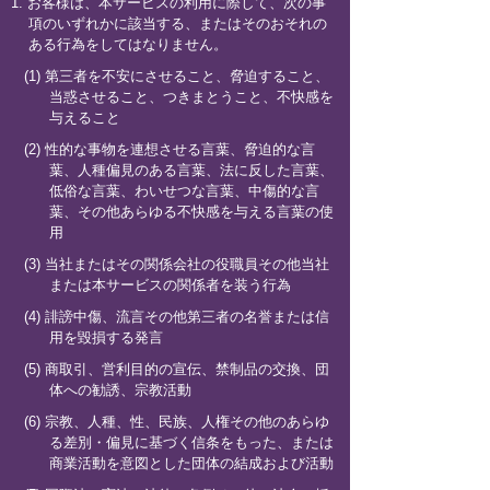
1. お客様は、本サービスの利用に際して、次の事
項のいずれかに該当する、またはそのおそれの
ある行為をしてはなりません。
(1) 第三者を不安にさせること、脅迫すること、
当惑させること、つきまとうこと、不快感を
与えること
(2) 性的な事物を連想させる言葉、脅迫的な言
葉、人種偏見のある言葉、法に反した言葉、
低俗な言葉、わいせつな言葉、中傷的な言
葉、その他あらゆる不快感を与える言葉の使
用
(3) 当社またはその関係会社の役職員その他当社
または本サービスの関係者を装う行為
(4) 誹謗中傷、流言その他第三者の名誉または信
用を毀損する発言
(5) 商取引、営利目的の宣伝、禁制品の交換、団
体への勧誘、宗教活動
(6) 宗教、人種、性、民族、人権その他のあらゆ
る差別・偏見に基づく信条をもった、または
商業活動を意図とした団体の結成および活動