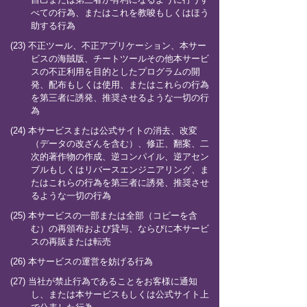
べての行為、またはこれを教唆もしくはほう
助する行為
(23) 不正ツール、不正アプリケーション、本サー
ビスの海賊版、チートツールその他本サービ
スの不正利用を目的としたプログラムの開
発、配布もしくは使用、またはこれらの行為
を第三者に誘発、推奨させるような一切の行
為
(24) 本サービスまたは公式サイトの消去、改変
（データの改ざんを含む）、修正、翻案、二
次的著作物の作成、逆コンパイル、逆アセン
ブルもしくはリバースエンジニアリング、ま
たはこれらの行為を第三者に誘発、推奨させ
るような一切の行為
(25) 本サービスの一部または全部（コピーを含
む）の再頒布および貸与、ならびに本サービ
スの再販または転売
(26) 本サービスの運営を妨げる行為
(27) 当社が禁止行為であることをお客様に通知
し、または本サービスもしくは公式サイト上