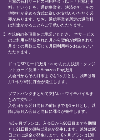
月額の有料サービス利用料金（以下「月額利用
料」という）を、通信事業者、決済会社、その
他弊社が定める方式に従いお支払いいただく必
要があります。なお、通信事業者所定の通信料
は別途かかることをご了承いただきます。
3. 本規約の各項目をご承諾いただき、 本サービス
のご利用を開始された月から契約が解除された
月までの月数に応じて月額利用料をお支払いい
ただきます。
ドコモSPモード決済・auかんたん決済・クレジ
ットカード決済・Amazon Pay決済
入会日からその月末までを1ヶ月とし、以降は毎
月1日の0時に課金が発生します。
ソフトバンクまとめて支払い・ワイモバイルま
とめて支払い
入会日から翌月同日の前日までを1ヶ月とし、以
降は毎月入会日と同日に課金が発生します。
※3ヶ月プランは、入会日から90日目までを期間
とし91日目の0時に課金が発生します。以降は90
日ごとに課金が発生します。6ヶ月プランは180