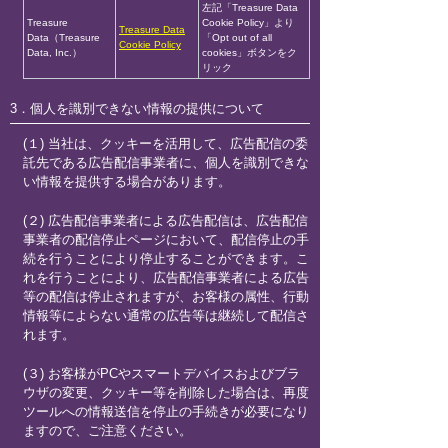
左記「Treasure Data
Treasure
Cookie Policy」より
Treasure Data
Data（Treasure
「Opt out of all
Cookie Policy
Data, Inc.）
cookies」ボタンをク
リック
3．個人を識別できない情報の提供について
(１) 当社は、クッキーを活用して、広告配信の委
託先である広告配信事業者に、個人を識別できな
い情報を提供する場合があります。
(２) 広告配信事業者による広告配信は、広告配信
事業者の配信停止ページにおいて、配信停止の手
続を行うことにより停止することができます。こ
れを行うことにより、広告配信事業者による広告
等の配信は停止されますが、お客様の属性、行動
情報等によらない通常の広告等は継続して配信さ
れます。
(３) お客様がPCやスマートデバイスおよびブラ
ウザの変更、クッキー等を削除した場合は、再度
ツールへの情報送信を停止の手続きが必要になり
ますので、ご注意ください。