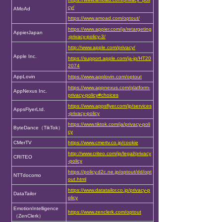
cy/
AMoAd
https://www.amoad.com/optout/
https://www.appier.com/ja/retargeting
AppierJapan
-privacy-policy-3/
http://www.apple.com/privacy/
Apple Inc.
https://support.apple.com/ja-jp/HT20
2074
AppLovin
https://www.applovin.com/optout
https://www.appnexus.com/platform-
AppNexus Inc.
privacy-policy#choices
https://www.appsflyer.com/jp/services
AppsFlyerLtd.
-privacy-policy
https://www.tiktok.com/ja/privacy-poli
ByteDance（TikTok）
cy
CMerTV
https://www.cmertv.co.jp/cookie
http://www.criteo.com/jp/legal/privacy
CRITEO
-policy
https://policy.d2c.ne.jp/optout/dd/opt
NTTdocomo
out.html
https://www.datatailor.co.jp/privacy-p
DataTailor
olicy
EmotionIntelligence
https://www.zenclerk.com/optout
（ZenClerk）