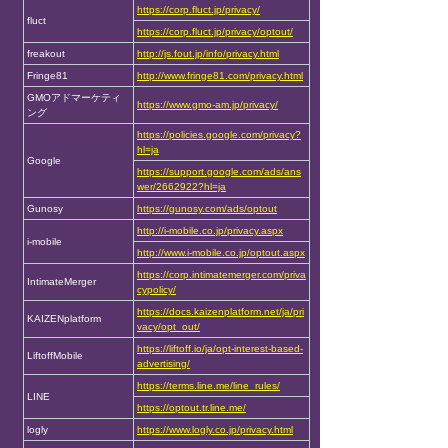
https://corp.fluct.jp/privacy/
fluct
https://corp.fluct.jp/privacy/optout/
freakout
http://js.fout.jp/info/privacy.html
Fringe81
http://www.fringe81.com/privacy.html
GMOアドマーケティ
https://www.gmo-am.jp/privacy/
ング
https://policies.google.com/privacy?
hl=ja
Google
https://support.google.com/ads/ans
wer/2662922?hl=ja
Gunosy
https://gunosy.com/ads/optout
http://i-mobile.co.jp/privacy.aspx
i-mobile
http://www.i-mobile.co.jp/optout.aspx
https://corp.intimatemerger.com/priva
IntimateMerger
cypolicy/
https://docs.kaizenplatform.net/ja/pri
KAIZENplatform
vacy/opt_out/
https://liftoff.io/ja/opt-interest-based-
LiftoffMobile
advertising/
https://terms.line.me/line_rules/
LINE
https://optout.tr.line.me/
logly
https://www.logly.co.jp/privacy.html