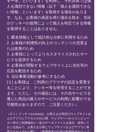
キー等」といいます）を利用し、それ自体では個
人を識別できない情報（以下「個人を識別できな
い情報」といいます）を取得する場合がありま
す。なお、お客様の承諾を得た場合を除き、当社
がクッキーの使用によって個人を特定できる情報
を取得することはありません。
1. 匿名情報として統計的な分析に利用するため
2. お客様の利便性の向上やコンテンツの充実ま
たは改善のため
3. お客様にとってよりカスタマイズされたサー
ビスを提供するため
4. お客様が閲覧するウェブサイト上に当社等の
広告を配信するため
5. 当社事業活動の参考にするため
(２) お客様は、ご利用のブラウザの設定を変更す
ることにより、クッキー等を拒否することができ
ます。ただし、その場合には、その当サービスを
通じた商品の購入やサービスの利用に影響がでる
可能性がありますので、ご注意ください。
（※１）クッキー(cookie)は、お客さまが特定のウェブサイトお
よびアプリにアクセスされた際、ウェブサーバからコンピュー
ター等のご利用端末に一定のデータファイルを送付、保存して
おく仕組みで、お客さまが同じウェブサイトおよびアプリに再
度アクセスされた際に、ご利用端末の以前の利用状況をウェブ