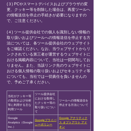
(３) PCやスマートデバイスおよびブラウザの変
更、クッキー等を削除した場合は、再度ツールへ
の情報送信を停止の手続きが必要になりますの
で、ご注意ください。
(４) ツール提供会社での個人を識別しない情報の
取り扱いおよびツールへの情報送信を停止する方
法については、各ツール提供会社のウェブサイト
をご確認ください。なお、当ウェブサイトからリ
ンクされている第三者が運営するウェブサイトに
おける掲載内容について、当社は一切関与してお
りません。また、当該リンク先のウェブサイトに
おける個人情報の取り扱いおよびセキュリティ等
についても、当社では一切責任を負いませんの
で、予めご了承ください。
ツール提供会社
当社がクッキー等
における取得し
の取得および分析
ツールへの情報送信を
たクッキー等の
等に利用する主な
停止する方法について
取り扱いについ
利用ツール
て
Google
Google アナリティク
Googleプライバ
Analytics（Google
ス オプトアウト アド
シーポリシー
Inc.）
オン