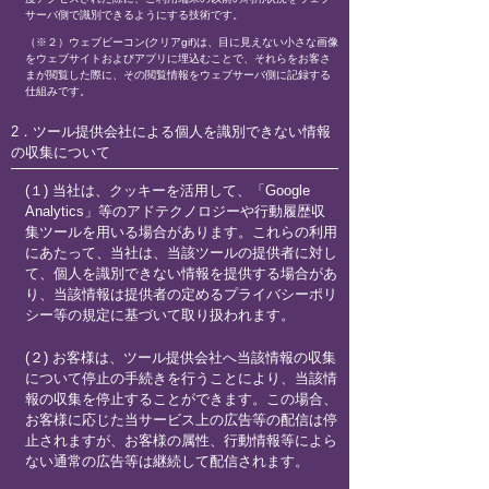
サーバ側で識別できるようにする技術です。
（※２）ウェブビーコン(クリアgif)は、目に見えない小さな画像
をウェブサイトおよびアプリに埋込むことで、それらをお客さ
まが閲覧した際に、その閲覧情報をウェブサーバ側に記録する
仕組みです。
2．ツール提供会社による個人を識別できない情報
の収集について
(１) 当社は、クッキーを活用して、「Google
Analytics」等のアドテクノロジーや行動履歴収
集ツールを用いる場合があります。これらの利用
にあたって、当社は、当該ツールの提供者に対し
て、個人を識別できない情報を提供する場合があ
り、当該情報は提供者の定めるプライバシーポリ
シー等の規定に基づいて取り扱われます。
(２) お客様は、ツール提供会社へ当該情報の収集
について停止の手続きを行うことにより、当該情
報の収集を停止することができます。この場合、
お客様に応じた当サービス上の広告等の配信は停
止されますが、お客様の属性、行動情報等によら
ない通常の広告等は継続して配信されます。