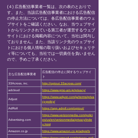
(４) 広告配信事業者一覧は、次の表のとおりで
す。また、当該広告配信事業者における広告配信
の停止方法については、各広告配信事業者のウェ
ブサイトをご確認ください。なお、当ウェブサイ
トからリンクされている第三者が運営するウェブ
サイトにおける掲載内容について、当社は関与し
ておりません。また、当該リンク先のウェブサイ
トにおける個人情報の取り扱いおよびセキュリテ
ィ等についても、当社では一切責任を負いません
ので、予めご了承ください。
広告配信の停止に関するウェブサイ
主な広告配信事業者
ト
33Across, inc.
http://optout.33across.com/
adcloud
https://www.gmo-am.jp/privacy/
https://www.adjust.com/ja/terms/priva
Adjust
cy-policy/
AdRoll
https://app.adroll.com/optout/
https://www.verizonmedia.com/polici
Advertising.com
es/us/en/verizonmedia/privacy/inde
x.html
Amazon.co.jp
https://www.amazon.co.jp/adprefs
https://www.amoad.com/privacy_poli