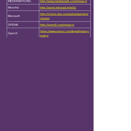
MEDIAMATH,INC.
http://www.mediamath.com/privacy/
MicroAd
http://send.microad.jp/w3c/
http://choice.live.com/advertisement
Microsoft
choice/
OPEN8
http://open8.com/privacy/
https://www.openx.com/legal/privacy-
OpenX
policy/
https://www.outbrain.com/legal/priva
Outbrain
cy#privacy-policy
https://www.popin.cc/home/privacy.ht
popIn
ml
https://www.pubmatic.co.jp/legal/pub
PubMatic
matic-opt-out-jp/
https://www.rtbhouse.com/optout-pa
RTBHousePte.Ltd.
ge/
Supership
https://supership.jp/optout/
https://supership.jp/privacy/
scaleout
https://supership.jp/optout/
http://www.sizmek.com/privacy-polic
y/
Sizmek
https://www.sizmek.com/privacy-polic
y/optedout/#options
https://speee.jp/privacy/
Speee（UZOU）