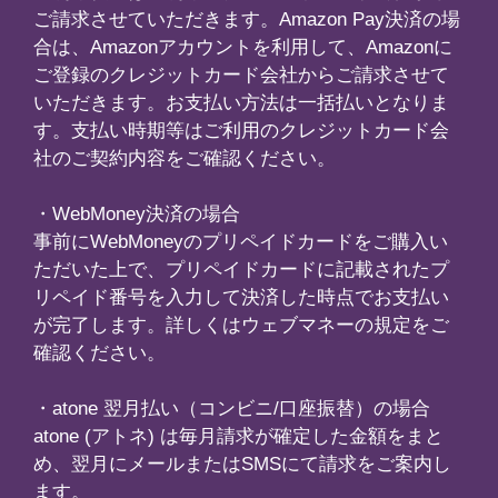
号を入力して決済した時点でお支払い
す。詳しくはウェブマネーの規定をご
い。
翌月払い（コンビニ/口座振替）の場合
アトネ) は毎月請求が確定した金額をまと
ールまたはSMSにて請求をご案内し
法・期限日は以下の通りです。
/ 銀行ATM(Pay-easy)：翌月10日
コード：翌月10日
求書：翌月20日
：翌月27日
の初期設定はコンビニ端末/銀行
asy) です。
み請求手数料が発生いたします。
neの公式ページ
をご覧ください。
額定期契約内容について