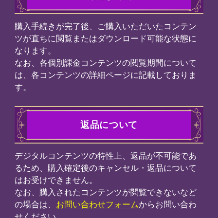
住所
木7-15-9 住友不動産六本木セント
階
連絡先
7
7:00受付
)
運営責任者
申し込みの有効期限