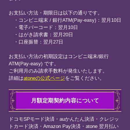
ード決済・auかんたん決済・クレジッ
mazon Pay決済・atone 翌月払い
口座振替）は、入会日からその月末ま
し、以降は毎月1日の0時に課金が発生
クまとめて支払い・ワイモバイルまと
、入会日から翌月同日の前日までを1
以降は毎月入会日と同日に課金が発生
解約は、有料会員トップページ下の退
らいつでも行っていただけます。
までに解約をしていただければ、次回
は発生いたしません。
返金は承っておりません。
引渡し時期
が完了後、ご購入いただいたコンテン